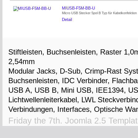
MIUSB-F5M-BB-U
Micro USB Stecker 5pol B Typ für Kabelkonfektion
Detail
Stiftleisten, Buchsenleisten, Raster 1
2,54mm
Modular Jacks, D-Sub, Crimp-Rast Sys
Buchsenleisten, IDC Verbinder, Flachba
USB A, USB B, Mini USB, IEE1394, USB
Lichtwellenleiterkabel, LWL Steckverbi
Verbindungen, Interfaces, Optische Wan
Friday the 7th.
Joomla 2.5 Templa